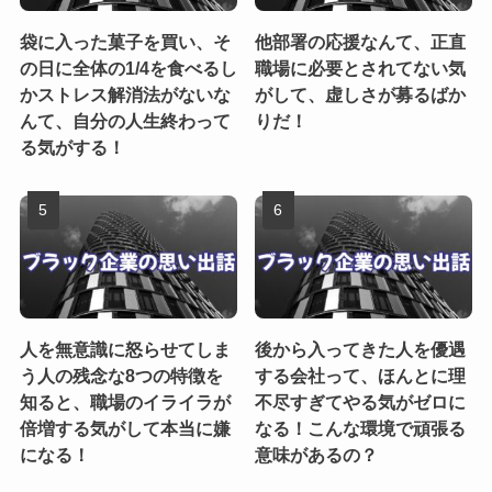
袋に入った菓子を買い、そ
他部署の応援なんて、正直
の日に全体の1/4を食べるし
職場に必要とされてない気
かストレス解消法がないな
がして、虚しさが募るばか
んて、自分の人生終わって
りだ！
る気がする！
人を無意識に怒らせてしま
後から入ってきた人を優遇
う人の残念な8つの特徴を
する会社って、ほんとに理
知ると、職場のイライラが
不尽すぎてやる気がゼロに
倍増する気がして本当に嫌
なる！こんな環境で頑張る
になる！
意味があるの？