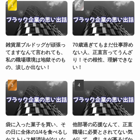
雑貨屋ブルドッグが頑張っ
70歳過ぎてもまだ仕事辞め
てますなんて言われても、
ない人、正直言ってうんざ
私の職場環境は地獄そのも
り！その根性、理解できな
の、涙しか出ない！
い！
袋に入った菓子を買い、そ
他部署の応援なんて、正直
の日に全体の1/4を食べるし
職場に必要とされてない気
かストレス解消法がないな
がして、虚しさが募るばか