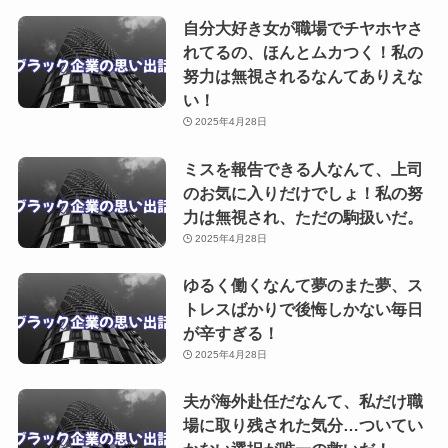
自分大好き女が職場でチヤホヤさ
れてるの、ほんとムカつく！私の
努力は無視されるなんてありえな
い！
2025年4月28日
ミスを報告できる人なんて、上司
のお気に入りだけでしょ！私の努
力は無視され、ただの駒扱いだ。
2025年4月28日
ゆるく働くなんて夢のまた夢、ス
トレスばかりで後悔しかない毎日
が辛すぎる！
2025年4月28日
夫が海外赴任だなんて、私だけ職
場に取り残された気分…ついてい