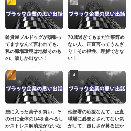
雑貨屋ブルドッグが頑張っ
70歳過ぎてもまだ仕事辞め
てますなんて言われても、
ない人、正直言ってうんざ
私の職場環境は地獄そのも
り！その根性、理解できな
の、涙しか出ない！
い！
袋に入った菓子を買い、そ
他部署の応援なんて、正直
の日に全体の1/4を食べるし
職場に必要とされてない気
かストレス解消法がないな
がして、虚しさが募るばか