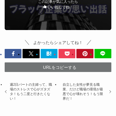
この記事が気に入ったら
いいねしてね！
よかったらシェアしてね！
URLをコピーする
週2日パートの主婦って、職
自立した女性が夢見る職
場のストレスで心がズタズ
業、だけど職場の環境が最
タ！もう二度と行きたくな
悪で心が壊れそう！もう限
い！
界だ！