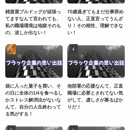
雑貨屋ブルドッグが頑張っ
70歳過ぎてもまだ仕事辞め
てますなんて言われても、
ない人、正直言ってうんざ
私の職場環境は地獄そのも
り！その根性、理解できな
の、涙しか出ない！
い！
袋に入った菓子を買い、そ
他部署の応援なんて、正直
の日に全体の1/4を食べるし
職場に必要とされてない気
かストレス解消法がないな
がして、虚しさが募るばか
んて、自分の人生終わって
りだ！
る気がする！