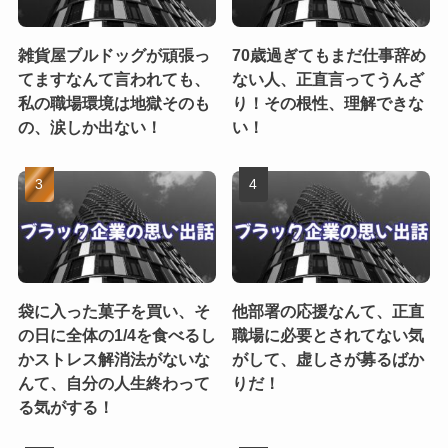
雑貨屋ブルドッグが頑張っ
70歳過ぎてもまだ仕事辞め
てますなんて言われても、
ない人、正直言ってうんざ
私の職場環境は地獄そのも
り！その根性、理解できな
の、涙しか出ない！
い！
袋に入った菓子を買い、そ
他部署の応援なんて、正直
の日に全体の1/4を食べるし
職場に必要とされてない気
かストレス解消法がないな
がして、虚しさが募るばか
んて、自分の人生終わって
りだ！
る気がする！