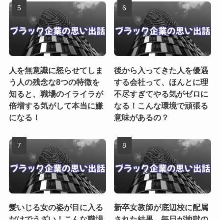
人を無意識に怒らせてしま
後から入ってきた人を優遇
う人の残念な8つの特徴を
する会社って、ほんとに理
知ると、職場のイライラが
不尽すぎてやる気がゼロに
倍増する気がして本当に嫌
なる！こんな環境で頑張る
になる！
意味があるの？
髪いじる女の姿が目に入る
新卒女教師が底辺校に配属
だけでうざい！こんな職場
された結果、毎日が地獄の