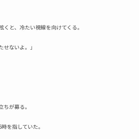
呟くと、冷たい視線を向けてくる。
たせないよ。」
立ちが募る。
6時を指していた。