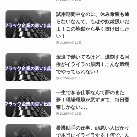
試用期間中なのに、休み希望も通
らないなんて、もはや奴隷扱いだ
よ！この地獄から早く抜け出した
い！
2025年4月28日
派遣で働いてるけど、遅刻する同
僚がイライラの原因！こんな環境
でやってられない！
2025年4月28日
一生できる仕事なんて夢のまた
夢！職場環境が悪すぎて、毎日憂
鬱しかない…。
2025年4月28日
看護助手の仕事、頭悪い人ばかり
で本当にイライラする！何でこん