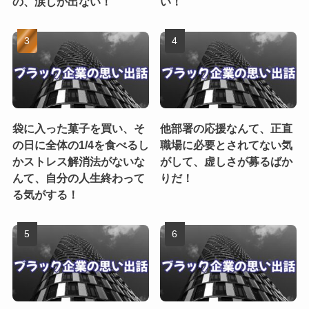
の、涙しか出ない！
い！
袋に入った菓子を買い、そ
他部署の応援なんて、正直
の日に全体の1/4を食べるし
職場に必要とされてない気
かストレス解消法がないな
がして、虚しさが募るばか
んて、自分の人生終わって
りだ！
る気がする！