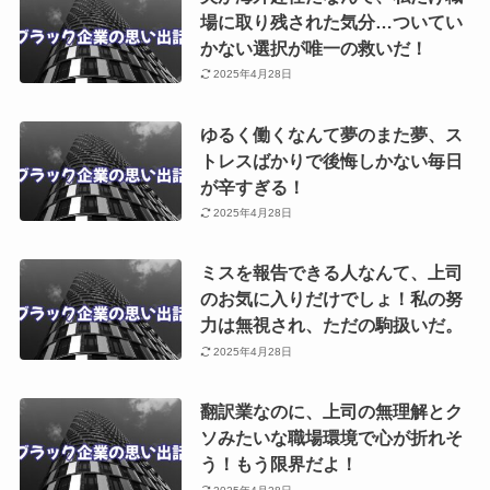
場に取り残された気分…ついてい
かない選択が唯一の救いだ！
2025年4月28日
ゆるく働くなんて夢のまた夢、ス
トレスばかりで後悔しかない毎日
が辛すぎる！
2025年4月28日
ミスを報告できる人なんて、上司
のお気に入りだけでしょ！私の努
力は無視され、ただの駒扱いだ。
2025年4月28日
翻訳業なのに、上司の無理解とク
ソみたいな職場環境で心が折れそ
う！もう限界だよ！