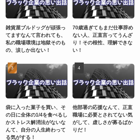
雑貨屋ブルドッグが頑張っ
70歳過ぎてもまだ仕事辞め
てますなんて言われても、
ない人、正直言ってうんざ
私の職場環境は地獄そのも
り！その根性、理解できな
の、涙しか出ない！
い！
袋に入った菓子を買い、そ
他部署の応援なんて、正直
の日に全体の1/4を食べるし
職場に必要とされてない気
かストレス解消法がないな
がして、虚しさが募るばか
んて、自分の人生終わって
りだ！
る気がする！