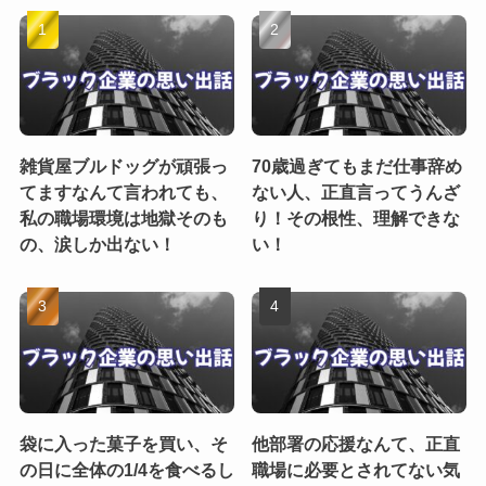
雑貨屋ブルドッグが頑張っ
70歳過ぎてもまだ仕事辞め
てますなんて言われても、
ない人、正直言ってうんざ
私の職場環境は地獄そのも
り！その根性、理解できな
の、涙しか出ない！
い！
袋に入った菓子を買い、そ
他部署の応援なんて、正直
の日に全体の1/4を食べるし
職場に必要とされてない気