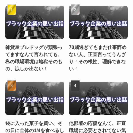
雑貨屋ブルドッグが頑張っ
70歳過ぎてもまだ仕事辞め
てますなんて言われても、
ない人、正直言ってうんざ
私の職場環境は地獄そのも
り！その根性、理解できな
の、涙しか出ない！
い！
袋に入った菓子を買い、そ
他部署の応援なんて、正直
の日に全体の1/4を食べるし
職場に必要とされてない気