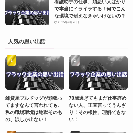
看護助手の仕事、頭悪い人ばかり
で本当にイライラする！何でこん
な環境で耐えなきゃいけないの？
2025年4月28日
人気の思い出話
雑貨屋ブルドッグが頑張っ
70歳過ぎてもまだ仕事辞め
てますなんて言われても、
ない人、正直言ってうんざ
私の職場環境は地獄そのも
り！その根性、理解できな
の、涙しか出ない！
い！