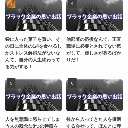
袋に入った菓子を買い、そ
他部署の応援なんて、正直
の日に全体の1/4を食べるし
職場に必要とされてない気
かストレス解消法がないな
がして、虚しさが募るばか
んて、自分の人生終わって
りだ！
る気がする！
人を無意識に怒らせてしま
後から入ってきた人を優遇
う人の残念な8つの特徴を
する会社って、ほんとに理