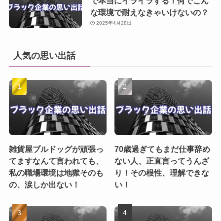
で本当にイライラする！何でこん
な環境で耐えなきゃいけないの？
2025年4月28日
人気の思い出話
雑貨屋ブルドッグが頑張っ
70歳過ぎてもまだ仕事辞め
てますなんて言われても、
ない人、正直言ってうんざ
私の職場環境は地獄そのも
り！その根性、理解できな
の、涙しか出ない！
い！