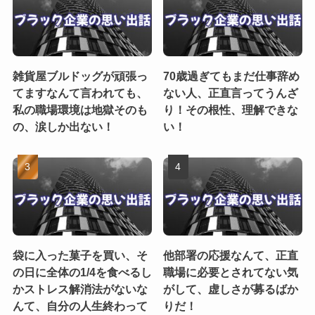
雑貨屋ブルドッグが頑張っ
70歳過ぎてもまだ仕事辞め
てますなんて言われても、
ない人、正直言ってうんざ
私の職場環境は地獄そのも
り！その根性、理解できな
の、涙しか出ない！
い！
袋に入った菓子を買い、そ
他部署の応援なんて、正直
の日に全体の1/4を食べるし
職場に必要とされてない気
かストレス解消法がないな
がして、虚しさが募るばか
んて、自分の人生終わって
りだ！