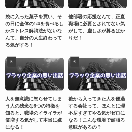
袋に入った菓子を買い、そ
他部署の応援なんて、正直
の日に全体の1/4を食べるし
職場に必要とされてない気
かストレス解消法がないな
がして、虚しさが募るばか
んて、自分の人生終わって
りだ！
る気がする！
人を無意識に怒らせてしま
後から入ってきた人を優遇
う人の残念な8つの特徴を
する会社って、ほんとに理
知ると、職場のイライラが
不尽すぎてやる気がゼロに
倍増する気がして本当に嫌
なる！こんな環境で頑張る
になる！
意味があるの？