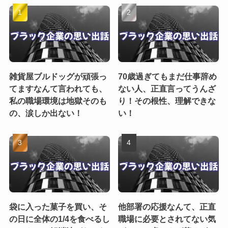
雑貨屋ブルドッグが頑張っ
70歳過ぎてもまだ仕事辞め
てますなんて言われても、
ない人、正直言ってうんざ
私の職場環境は地獄そのも
り！その根性、理解できな
の、涙しか出ない！
い！
袋に入った菓子を買い、そ
他部署の応援なんて、正直
の日に全体の1/4を食べるし
職場に必要とされてない気