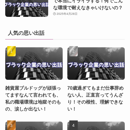
で本当にイライラする！何でこん
な環境で耐えなきゃいけないの？
2025年4月28日
人気の思い出話
雑貨屋ブルドッグが頑張っ
70歳過ぎてもまだ仕事辞め
てますなんて言われても、
ない人、正直言ってうんざ
私の職場環境は地獄そのも
り！その根性、理解できな
の、涙しか出ない！
い！