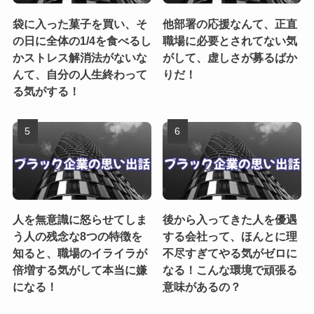
袋に入った菓子を買い、そ
他部署の応援なんて、正直
の日に全体の1/4を食べるし
職場に必要とされてない気
かストレス解消法がないな
がして、虚しさが募るばか
んて、自分の人生終わって
りだ！
る気がする！
人を無意識に怒らせてしま
後から入ってきた人を優遇
う人の残念な8つの特徴を
する会社って、ほんとに理
知ると、職場のイライラが
不尽すぎてやる気がゼロに
倍増する気がして本当に嫌
なる！こんな環境で頑張る
になる！
意味があるの？