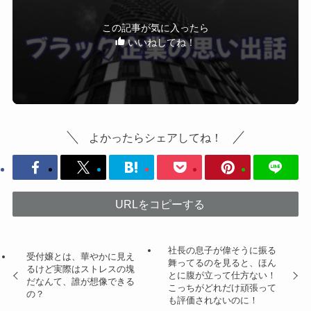
この記事が気に入ったら
いいねしてね！
よかったらシェアしてね！
URLをコピーする
社長の息子が偉そうに振る
受付嬢とは、華やかに見え
舞ってるのを見ると、ほん
るけど実際はストレスの塊
とに腹が立って仕方ない！
だなんて、誰が想像できる
こっちがどれだけ頑張って
の？
も評価されないのに！