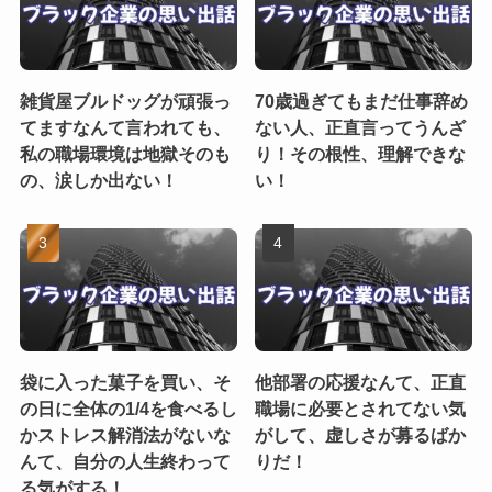
雑貨屋ブルドッグが頑張っ
70歳過ぎてもまだ仕事辞め
てますなんて言われても、
ない人、正直言ってうんざ
私の職場環境は地獄そのも
り！その根性、理解できな
の、涙しか出ない！
い！
袋に入った菓子を買い、そ
他部署の応援なんて、正直
の日に全体の1/4を食べるし
職場に必要とされてない気
かストレス解消法がないな
がして、虚しさが募るばか
んて、自分の人生終わって
りだ！
る気がする！