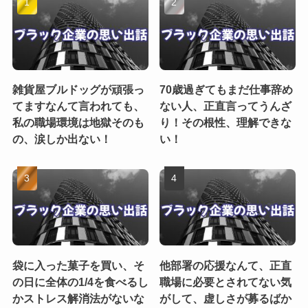
雑貨屋ブルドッグが頑張っ
70歳過ぎてもまだ仕事辞め
てますなんて言われても、
ない人、正直言ってうんざ
私の職場環境は地獄そのも
り！その根性、理解できな
の、涙しか出ない！
い！
袋に入った菓子を買い、そ
他部署の応援なんて、正直
の日に全体の1/4を食べるし
職場に必要とされてない気
かストレス解消法がないな
がして、虚しさが募るばか