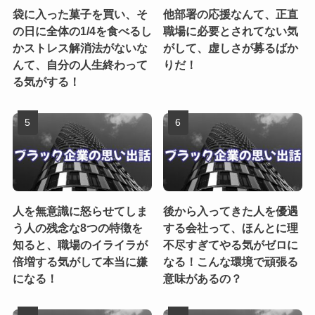
袋に入った菓子を買い、そ
他部署の応援なんて、正直
の日に全体の1/4を食べるし
職場に必要とされてない気
かストレス解消法がないな
がして、虚しさが募るばか
んて、自分の人生終わって
りだ！
る気がする！
人を無意識に怒らせてしま
後から入ってきた人を優遇
う人の残念な8つの特徴を
する会社って、ほんとに理
知ると、職場のイライラが
不尽すぎてやる気がゼロに
倍増する気がして本当に嫌
なる！こんな環境で頑張る
になる！
意味があるの？