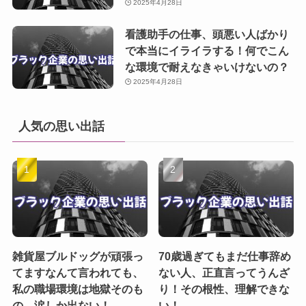
2025年4月28日
看護助手の仕事、頭悪い人ばかり
で本当にイライラする！何でこん
な環境で耐えなきゃいけないの？
2025年4月28日
人気の思い出話
雑貨屋ブルドッグが頑張っ
70歳過ぎてもまだ仕事辞め
てますなんて言われても、
ない人、正直言ってうんざ
私の職場環境は地獄そのも
り！その根性、理解できな
の、涙しか出ない！
い！